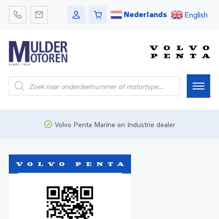
Nederlands
English
Home
Volvo Penta Marine en Industrie dealer
Webshop
Pleziervaart
Onderdelen
Bedrijfsvaart