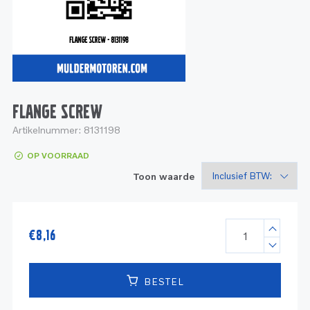
Service
Onderdelen
Industrie
Motoren
Service
Onderdelen
Service en onderhoud
Motoren
Service
Reman
Motoren
FLANGE SCREW
Artikelnummer:
8131198
Reman – Pleziervaart
OP VOORRAAD
Reman - Bedrijfsvaart
Toon waarde
Reman – Industrie
€
8,16
BESTEL