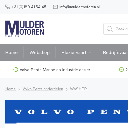
+31 (0)180 41 54 45
info@muldermotoren.nl
Home
Webshop
Pleziervaart
Bedrijfsvaar
Volvo Penta Marine en Industrie dealer
2
Home
Volvo Penta onderdelen
WASHER