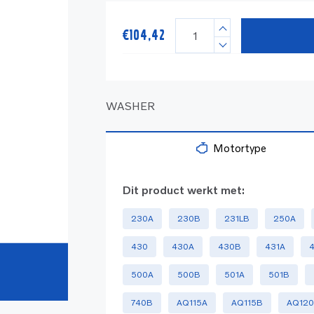
€
104,42
WASHER
Motortype
Dit product werkt met:
230A
230B
231LB
250A
430
430A
430B
431A
500A
500B
501A
501B
740B
AQ115A
AQ115B
AQ12