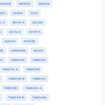
BB260B
BB260C
BB261A
20C
AD30A
AD31
L-A
AD31P-A
AD31XD
J
AD41L-A
AD41P-A
AQD21A
AQD21B
2B
KAMD42B
MD21A
0A
TAMD30A
TAMD31A
TAMD31L-A
TAMD31M
A
TAMD31P-B
TAMD31S
TAMD41B
TAMD41H-A
A
TAMD41P-B
TAMD42B