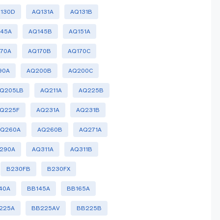
130D
AQ131A
AQ131B
145A
AQ145B
AQ151A
170A
AQ170B
AQ170C
90A
AQ200B
AQ200C
Q205LB
AQ211A
AQ225B
Q225F
AQ231A
AQ231B
AQ260A
AQ260B
AQ271A
290A
AQ311A
AQ311B
B230FB
B230FX
40A
BB145A
BB165A
225A
BB225AV
BB225B