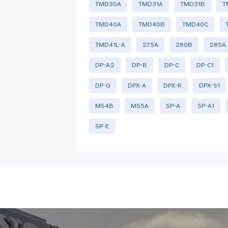
TMD30A
TMD31A
TMD31B
T
TMD40A
TMD40B
TMD40C
TMD41L-A
275A
280B
285A
DP-A2
DP-B
DP-C
DP-C1
DP-G
DPX-A
DPX-R
DPX-S1
MS4B
MS5A
SP-A
SP-A1
SP-E