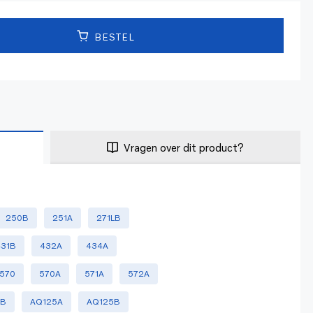
BESTEL
Vragen over dit product?
250B
251A
271LB
431B
432A
434A
570
570A
571A
572A
0B
AQ125A
AQ125B