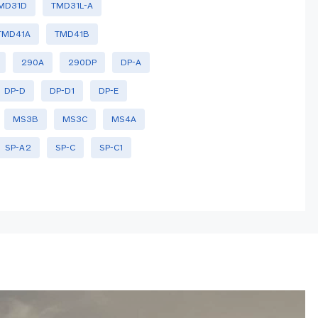
MD31D
TMD31L-A
TMD41A
TMD41B
290A
290DP
DP-A
DP-D
DP-D1
DP-E
MS3B
MS3C
MS4A
SP-A2
SP-C
SP-C1