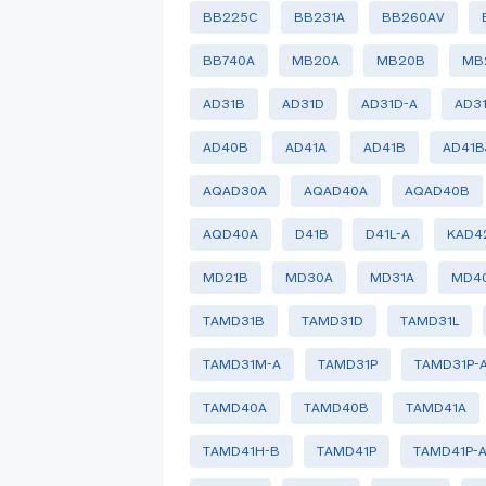
BB225C
BB231A
BB260AV
BB740A
MB20A
MB20B
MB
AD31B
AD31D
AD31D-A
AD31
AD40B
AD41A
AD41B
AD41B
AQAD30A
AQAD40A
AQAD40B
AQD40A
D41B
D41L-A
KAD4
MD21B
MD30A
MD31A
MD4
TAMD31B
TAMD31D
TAMD31L
TAMD31M-A
TAMD31P
TAMD31P-
TAMD40A
TAMD40B
TAMD41A
TAMD41H-B
TAMD41P
TAMD41P-