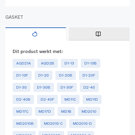
GASKET
Dit product werkt met:
AQD21A
AQD2B
D1-13
D1-13B
D1-13F
D1-20
D1-20B
D1-20F
D1-30
D1-30B
D1-30F
D2-40
D2-40B
D2-40F
MD11C
MD11D
MD17C
MD17D
MD1B
MD2010
MD2010B
MD2010-C
MD2010-D