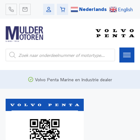
Nederlands
English
Home
Volvo Penta Marine en Industrie dealer
Webshop
Pleziervaart
Onderdelen
Bedrijfsvaart