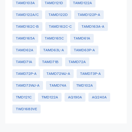
TAMD103A
TAMD121D
TAMD122A
TAMD122A/C
TAMD122D
TAMD122P-A
TAMD162C-B
TAMD162C-C
TAMD163A-A
TAMD165A
TAMD165C
TAMD61A
TAMD62A
TAMD63L-A
TAMD63P-A
TAMD71A
TAMD71B
TAMD72A
TAMD72P-A
TAMD72WJ-A
TAMD73P-A
TAMD73WJ-A
TAMD74A
TMD102A
TMD121C
TMD122A
AQ190A
AQ240A
TWD1683VE