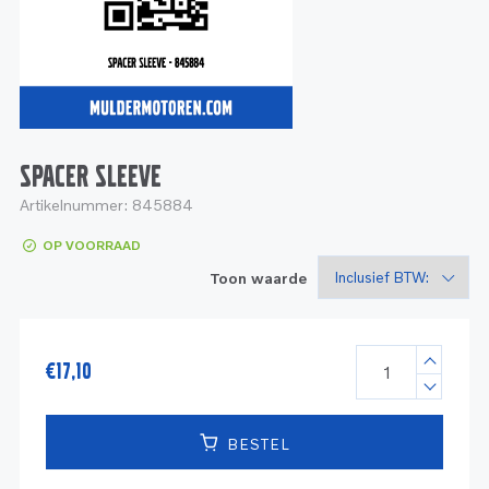
Service
Onderdelen
Industrie
Motoren
Service
Onderdelen
Service en onderhoud
Motoren
Service
Reman
Motoren
SPACER SLEEVE
Artikelnummer:
845884
Reman – Pleziervaart
OP VOORRAAD
Reman - Bedrijfsvaart
Toon waarde
Reman – Industrie
€
17,10
BESTEL