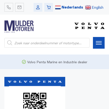
Nederlands
English
Home
Volvo Penta Marine en Industrie dealer
Webshop
Pleziervaart
Onderdelen
Bedrijfsvaart