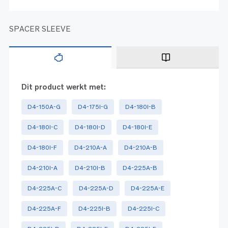
SPACER SLEEVE
Dit product werkt met:
D4-150A-G
D4-175I-G
D4-180I-B
D4-180I-C
D4-180I-D
D4-180I-E
D4-180I-F
D4-210A-A
D4-210A-B
D4-210I-A
D4-210I-B
D4-225A-B
D4-225A-C
D4-225A-D
D4-225A-E
D4-225A-F
D4-225I-B
D4-225I-C