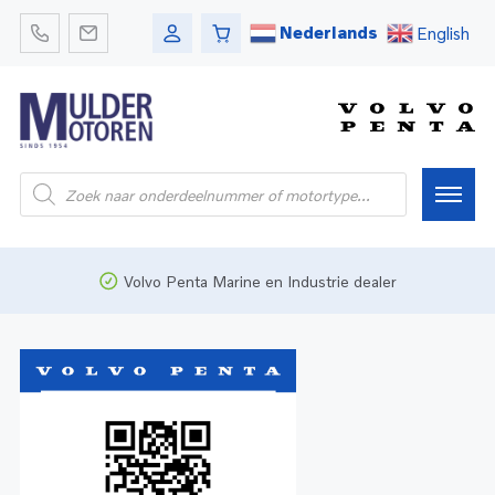
Nederlands
English
Home
Volvo Penta Marine en Industrie dealer
Webshop
Pleziervaart
Onderdelen
Bedrijfsvaart