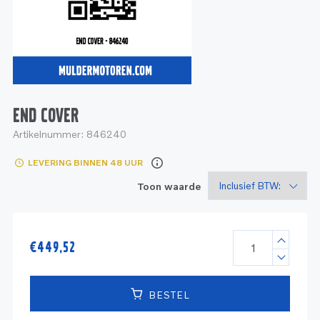
Service
Onderdelen
Industrie
Motoren
Service
Onderdelen
Service en onderhoud
Motoren
Service
Reman
Motoren
END COVER
Artikelnummer:
846240
Reman – Pleziervaart
LEVERING BINNEN 48 UUR
Reman - Bedrijfsvaart
Toon waarde
Reman – Industrie
€
449,52
BESTEL