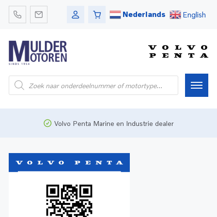
Nederlands
English
Home
Volvo Penta Marine en Industrie dealer
Webshop
Pleziervaart
Onderdelen
Bedrijfsvaart