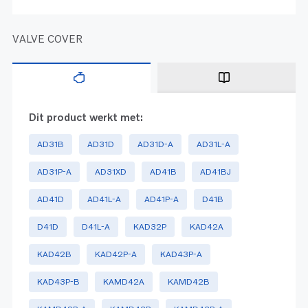
VALVE COVER
Dit product werkt met:
AD31B
AD31D
AD31D-A
AD31L-A
AD31P-A
AD31XD
AD41B
AD41BJ
AD41D
AD41L-A
AD41P-A
D41B
D41D
D41L-A
KAD32P
KAD42A
KAD42B
KAD42P-A
KAD43P-A
KAD43P-B
KAMD42A
KAMD42B