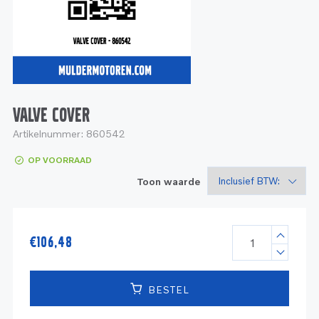
Service
Onderdelen
Industrie
Motoren
Service
Onderdelen
Service en onderhoud
Motoren
Service
Reman
Motoren
VALVE COVER
Artikelnummer:
860542
Reman – Pleziervaart
OP VOORRAAD
Reman - Bedrijfsvaart
Toon waarde
Reman – Industrie
€
106,48
BESTEL