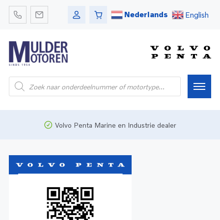
Nederlands
English
Home
Volvo Penta Marine en Industrie dealer
Webshop
Pleziervaart
Onderdelen
Bedrijfsvaart