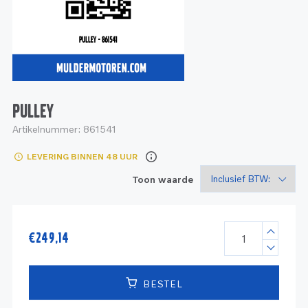
Service
Onderdelen
Industrie
Motoren
Service
Onderdelen
Service en onderhoud
Motoren
Service
Reman
Motoren
PULLEY
Artikelnummer:
861541
Reman – Pleziervaart
LEVERING BINNEN 48 UUR
Reman - Bedrijfsvaart
Toon waarde
Reman – Industrie
€
249,14
BESTEL