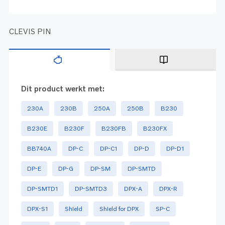
CLEVIS PIN
Dit product werkt met:
230A
230B
250A
250B
B230
B230E
B230F
B230FB
B230FX
BB740A
DP-C
DP-C1
DP-D
DP-D1
DP-E
DP-G
DP-SM
DP-SMTD
DP-SMTD1
DP-SMTD3
DPX-A
DPX-R
DPX-S1
Shield
Shield for DPX
SP-C