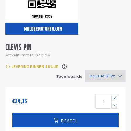
Service
Onderdelen
Industrie
Motoren
Service
Onderdelen
Service en onderhoud
Motoren
Service
Reman
Motoren
CLEVIS PIN
Artikelnummer:
872126
Reman – Pleziervaart
LEVERING BINNEN 48 UUR
Reman - Bedrijfsvaart
Toon waarde
Reman – Industrie
€
24,35
BESTEL