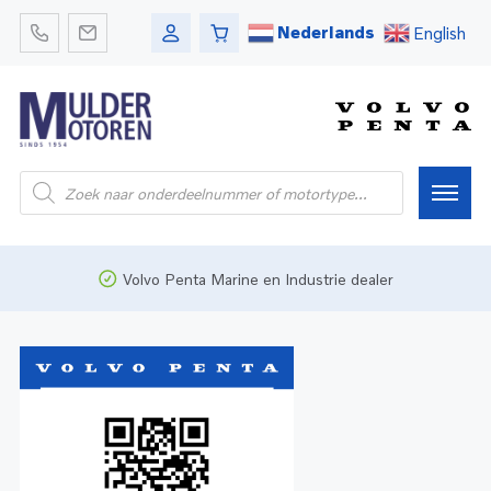
Nederlands
English
Home
Volvo Penta Marine en Industrie dealer
Webshop
Pleziervaart
Onderdelen
Bedrijfsvaart