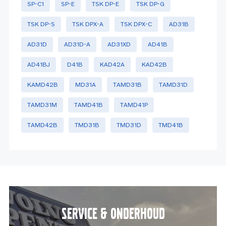
SP-C1
SP-E
TSK DP-E
TSK DP-G
TSK DP-S
TSK DPX-A
TSK DPX-C
AD31B
AD31D
AD31D-A
AD31XD
AD41B
AD41BJ
D41B
KAD42A
KAD42B
KAMD42B
MD31A
TAMD31B
TAMD31D
TAMD31M
TAMD41B
TAMD41P
TAMD42B
TMD31B
TMD31D
TMD41B
Service & onderhoud