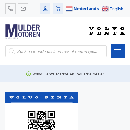
Nederlands
English
Home
Volvo Penta Marine en Industrie dealer
Webshop
Pleziervaart
Onderdelen
Bedrijfsvaart