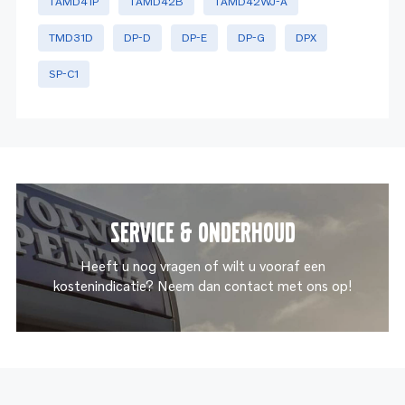
TAMD41P
TAMD42B
TAMD42WJ-A
TMD31D
DP-D
DP-E
DP-G
DPX
SP-C1
Service & onderhoud
Heeft u nog vragen of wilt u vooraf een
kostenindicatie? Neem dan contact met ons op!