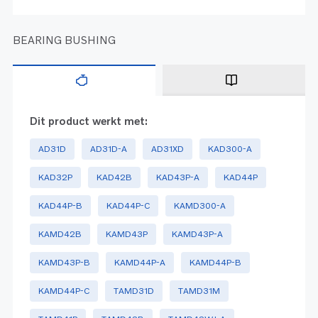
BEARING BUSHING
Dit product werkt met:
AD31D
AD31D-A
AD31XD
KAD300-A
KAD32P
KAD42B
KAD43P-A
KAD44P
KAD44P-B
KAD44P-C
KAMD300-A
KAMD42B
KAMD43P
KAMD43P-A
KAMD43P-B
KAMD44P-A
KAMD44P-B
KAMD44P-C
TAMD31D
TAMD31M