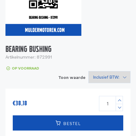
Service
Onderdelen
Industrie
Motoren
Service
Onderdelen
Service en onderhoud
Motoren
Service
Reman
Motoren
BEARING BUSHING
Artikelnummer:
872991
Reman – Pleziervaart
OP VOORRAAD
Reman - Bedrijfsvaart
Toon waarde
Reman – Industrie
€
38,18
BESTEL