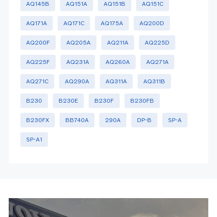
AQ145B
AQ151A
AQ151B
AQ151C
AQ171A
AQ171C
AQ175A
AQ200D
AQ200F
AQ205A
AQ211A
AQ225D
AQ225F
AQ231A
AQ260A
AQ271A
AQ271C
AQ290A
AQ311A
AQ311B
B230
B230E
B230F
B230FB
B230FX
BB740A
290A
DP-B
SP-A
SP-A1