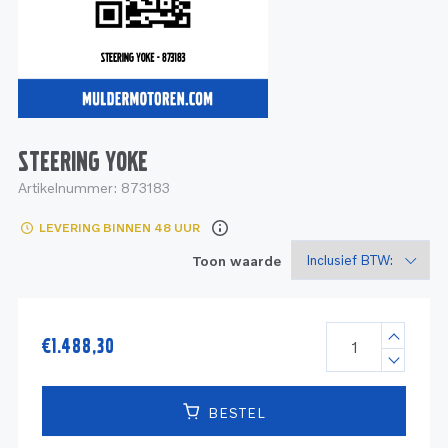
Service
Onderdelen
Industrie
Motoren
Service
Onderdelen
Service en onderhoud
Motoren
Service
Reman
Motoren
STEERING YOKE
Artikelnummer:
873183
Reman – Pleziervaart
LEVERING BINNEN 48 UUR
Reman - Bedrijfsvaart
Toon waarde
Reman – Industrie
€
1.488,30
BESTEL