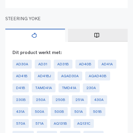
STEERING YOKE
Dit product werkt met:
AD30A
AD31
AD31B
AD40B
AD41A
AD41B
AD41BJ
AQAD30A
AQAD40B
D41B
TAMD41A
TMD41A
230A
230B
250A
250B
251A
430A
431A
500A
500B
501A
501B
570A
571A
AQ131B
AQ131C