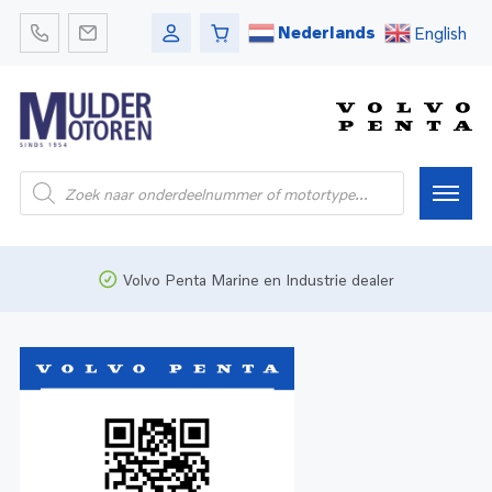
Nederlands
English
Home
Volvo Penta Marine en Industrie dealer
Webshop
Pleziervaart
Onderdelen
Bedrijfsvaart