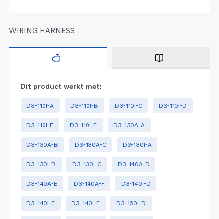
WIRING HARNESS
Dit product werkt met:
D3-110I-A
D3-110I-B
D3-110I-C
D3-110I-D
D3-110I-E
D3-110I-F
D3-130A-A
D3-130A-B
D3-130A-C
D3-130I-A
D3-130I-B
D3-130I-C
D3-140A-D
D3-140A-E
D3-140A-F
D3-140I-D
D3-140I-E
D3-140I-F
D3-150I-D