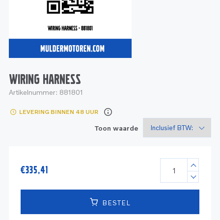
Service
Onderdelen
Industrie
Motoren
Service
Onderdelen
Service en onderhoud
Motoren
Service
Reman
Motoren
WIRING HARNESS
Artikelnummer:
881801
Reman – Pleziervaart
LEVERING BINNEN 48 UUR
Reman - Bedrijfsvaart
Toon waarde
Reman – Industrie
€
335,41
BESTEL