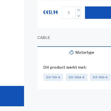
€
451,94
CABLE
Motortype
Dit product werkt met:
D3-110I-A
D3-130A-A
D3-130I-A