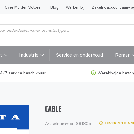
Over Mulder Motoren
Blog
Werken bij
Zakelijk account aanvr
t
Industrie
Service en onderhoud
Reman
4/7 service beschikbaar
Wereldwijde bezor
CABLE
Artikelnummer:
881805
LEVERING BINN