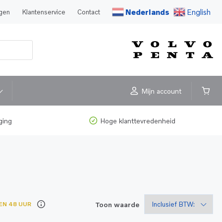
Nederlands
English
agen
Klantenservice
Contact
Mijn account
ging
Hoge klanttevredenheid
Toon waarde
EN 48 UUR