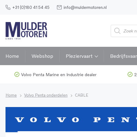
+31 (0)180 41 54 45
info@muldermotoren.nl
Home
Webshop
Pleziervaart
Bedrijfsvaar
Volvo Penta Marine en Industrie dealer
2
Home
Volvo Penta onderdelen
CABLE