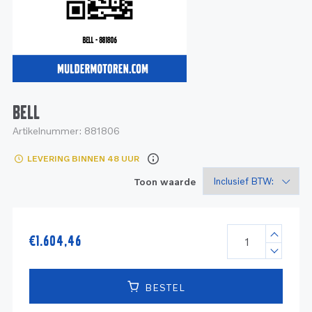
Service
Onderdelen
Industrie
Motoren
Service
Onderdelen
Service en onderhoud
Motoren
Service
Reman
Motoren
BELL
Artikelnummer:
881806
Reman – Pleziervaart
LEVERING BINNEN 48 UUR
Reman - Bedrijfsvaart
Toon waarde
Reman – Industrie
€
1.604,46
BESTEL