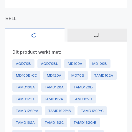
BELL
Dit product werkt met:
AQD70B
AQD70BL
MD100A
MD100B
MD100B-CC
MD120A
MD70B
TAMD102A
TAMD103A
TAMD120A
TAMD120B
TAMD121D
TAMD122A
TAMD122D
TAMD122P-A
TAMD122P-B
TAMD122P-C
TAMD162A
TAMD162C
TAMD162C-B