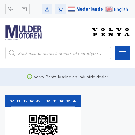
Nederlands
English
Home
Volvo Penta Marine en Industrie dealer
Webshop
Pleziervaart
Onderdelen
Bedrijfsvaart