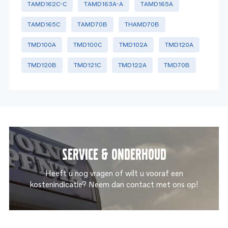
TAMD162C-C
TAMD163A-A
TAMD165A
TAMD165C
TAMD70B
THAMD70B
TMD100A
TMD100C
TMD102A
TMD120A
TMD120B
TMD121C
TMD122A
TMD70B
Service & onderhoud
Heeft u nog vragen of wilt u vooraf een
kostenindicatie? Neem dan contact met ons op!