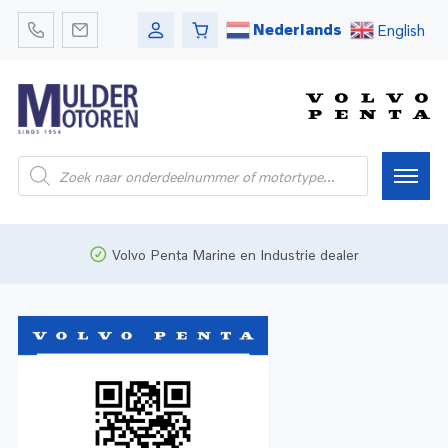
Nederlands
English
Home
Volvo Penta Marine en Industrie dealer
Webshop
Pleziervaart
Onderdelen
Bedrijfsvaart