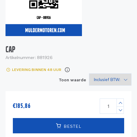
Service
Onderdelen
Industrie
Motoren
Service
Onderdelen
Service en onderhoud
Motoren
Service
Reman
Motoren
CAP
Artikelnummer:
881926
Reman – Pleziervaart
LEVERING BINNEN 48 UUR
Reman - Bedrijfsvaart
Toon waarde
Reman – Industrie
€
185,86
BESTEL