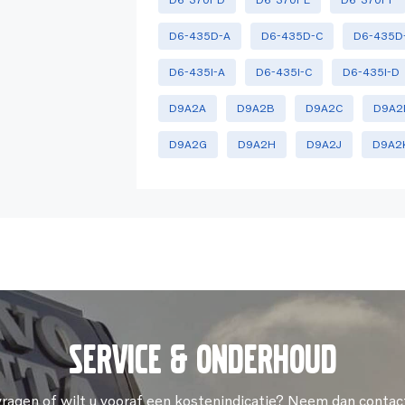
D6-435D-A
D6-435D-C
D6-435D
D6-435I-A
D6-435I-C
D6-435I-D
D9A2A
D9A2B
D9A2C
D9A2
D9A2G
D9A2H
D9A2J
D9A2
Service & onderhoud
vragen of wilt u vooraf een kostenindicatie? Neem dan contac