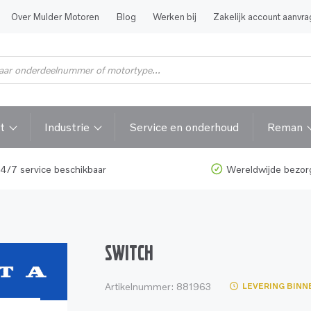
Over Mulder Motoren
Blog
Werken bij
Zakelijk account aanvr
t
Industrie
Service en onderhoud
Reman
4/7 service beschikbaar
Wereldwijde bezor
SWITCH
Artikelnummer:
881963
LEVERING BINN