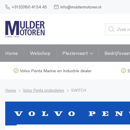
+31 (0)180 41 54 45
info@muldermotoren.nl
Home
Webshop
Pleziervaart
Bedrijfsvaar
Volvo Penta Marine en Industrie dealer
2
Home
Volvo Penta onderdelen
SWITCH