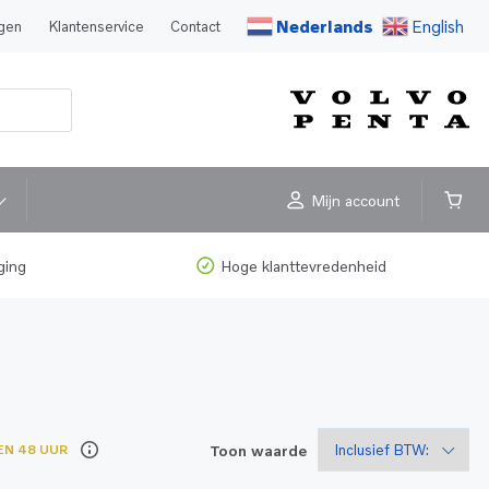
Nederlands
English
agen
Klantenservice
Contact
Mijn account
ging
Hoge klanttevredenheid
Toon waarde
EN 48 UUR