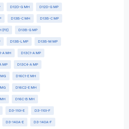
P
D12D-G MH
D12D-G MP
P
D13B-C MH
D13B-C MP
 (FE)
D13B-G MP
P
D13B-L MP
D13B-M MP
1-A MH
D13C1-A MP
A MP
D13C4-A MP
E MG
D16C1-E MH
 MG
D16C2-E MH
 MH
D16C-B MH
D3-110I-E
D3-110I-F
D3-140A-E
D3-140A-F