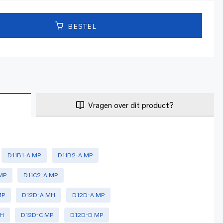
BESTEL
Vragen over dit product?
D11B1-A MP
D11B2-A MP
MP
D11C2-A MP
MP
D12D-A MH
D12D-A MP
MH
D12D-C MP
D12D-D MP