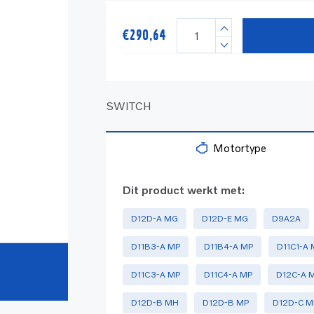
€
290,64
SWITCH
Motortype
Dit product werkt met:
D12D-A MG
D12D-E MG
D9A2A
D11B3-A MP
D11B4-A MP
D11C1-A 
D11C3-A MP
D11C4-A MP
D12C-A 
D12D-B MH
D12D-B MP
D12D-C 