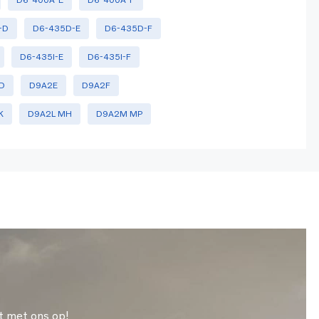
-D
D6-435D-E
D6-435D-F
D6-435I-E
D6-435I-F
D
D9A2E
D9A2F
K
D9A2L MH
D9A2M MP
t met ons op!