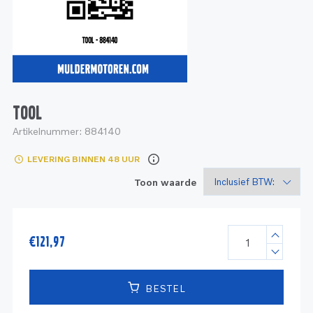
Service
Onderdelen
Industrie
Motoren
Service
Onderdelen
Service en onderhoud
Motoren
Service
Reman
Motoren
TOOL
Artikelnummer:
884140
Reman – Pleziervaart
LEVERING BINNEN 48 UUR
Reman - Bedrijfsvaart
Toon waarde
Reman – Industrie
€
121,97
BESTEL