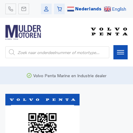
Nederlands
English
Home
Volvo Penta Marine en Industrie dealer
Webshop
Pleziervaart
Onderdelen
Bedrijfsvaart