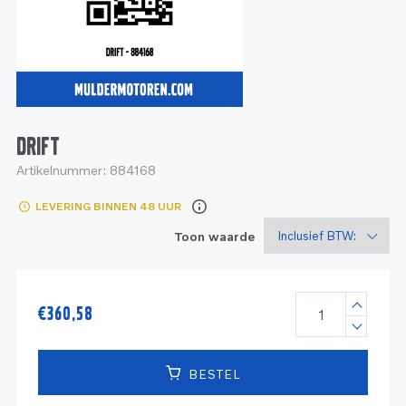
Service
Onderdelen
Industrie
Motoren
Service
Onderdelen
Service en onderhoud
Motoren
Service
Reman
Motoren
DRIFT
Artikelnummer:
884168
Reman – Pleziervaart
LEVERING BINNEN 48 UUR
Reman - Bedrijfsvaart
Toon waarde
Reman – Industrie
€
360,58
BESTEL