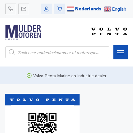
Nederlands
English
Home
Volvo Penta Marine en Industrie dealer
Webshop
Pleziervaart
Onderdelen
Bedrijfsvaart