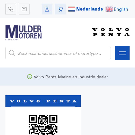
Nederlands
English
Home
Volvo Penta Marine en Industrie dealer
Webshop
Pleziervaart
Onderdelen
Bedrijfsvaart