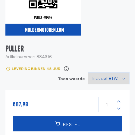
Service
Onderdelen
Industrie
Motoren
Service
Onderdelen
Service en onderhoud
Motoren
Service
Reman
Motoren
PULLER
Artikelnummer:
884316
Reman – Pleziervaart
LEVERING BINNEN 48 UUR
Reman - Bedrijfsvaart
Toon waarde
Reman – Industrie
€
117,98
BESTEL