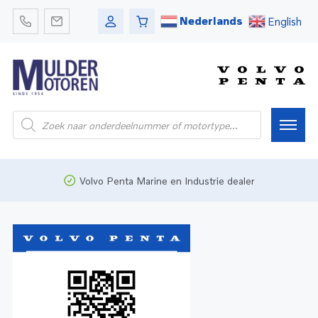
Nederlands
English
Home
Volvo Penta Marine en Industrie dealer
Webshop
Pleziervaart
Onderdelen
Bedrijfsvaart