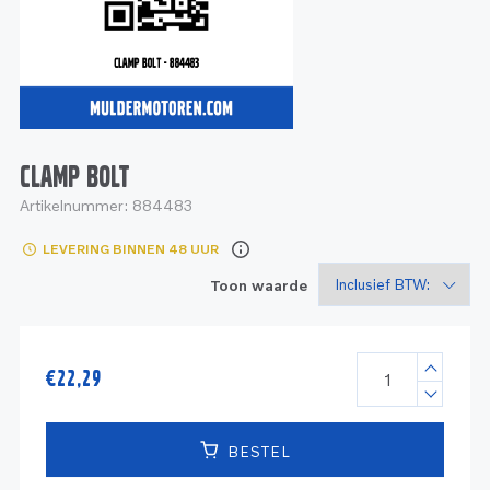
Service
Onderdelen
Industrie
Motoren
Service
Onderdelen
Service en onderhoud
Motoren
Service
Reman
Motoren
CLAMP BOLT
Artikelnummer:
884483
Reman – Pleziervaart
LEVERING BINNEN 48 UUR
Reman - Bedrijfsvaart
Toon waarde
Reman – Industrie
€
22,29
BESTEL