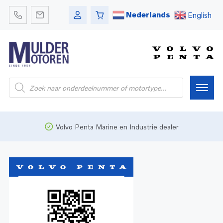
Nederlands
English
Home
Volvo Penta Marine en Industrie dealer
Webshop
Pleziervaart
Onderdelen
Bedrijfsvaart