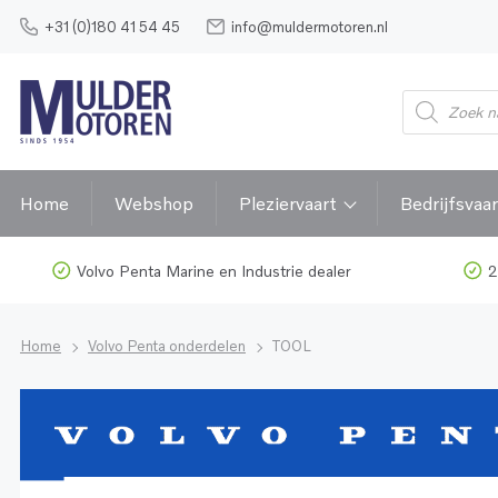
+31 (0)180 41 54 45
info@muldermotoren.nl
Home
Webshop
Pleziervaart
Bedrijfsvaar
Volvo Penta Marine en Industrie dealer
2
Home
Volvo Penta onderdelen
TOOL