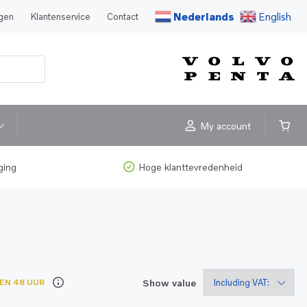
Nederlands
English
agen
Klantenservice
Contact
My account
ging
Hoge klanttevredenheid
Show value
EN 48 UUR