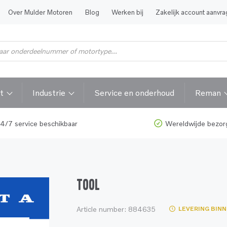
Over Mulder Motoren
Blog
Werken bij
Zakelijk account aanvr
t
Industrie
Service en onderhoud
Reman
4/7 service beschikbaar
Wereldwijde bezor
TOOL
Article number:
884635
LEVERING BINN