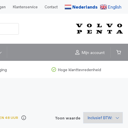
Nederlands
English
agen
Klantenservice
Contact
Mijn account
ging
Hoge klanttevredenheid
Toon waarde
EN 48 UUR