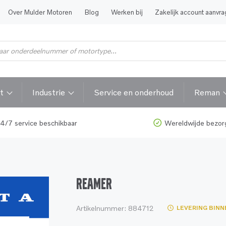
Over Mulder Motoren
Blog
Werken bij
Zakelijk account aanvr
t
Industrie
Service en onderhoud
Reman
4/7 service beschikbaar
Wereldwijde bezor
REAMER
Artikelnummer:
884712
LEVERING BINN