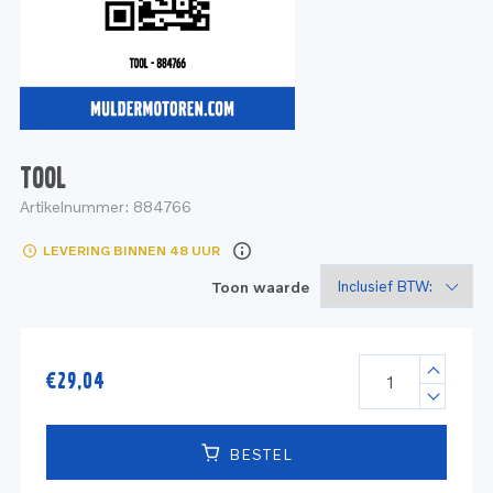
Service
Onderdelen
Industrie
Motoren
Service
Onderdelen
Service en onderhoud
Motoren
Service
Reman
Motoren
TOOL
Artikelnummer:
884766
Reman – Pleziervaart
LEVERING BINNEN 48 UUR
Reman - Bedrijfsvaart
Toon waarde
Reman – Industrie
€
29,04
BESTEL