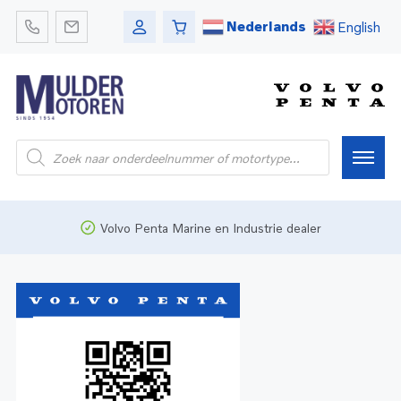
Nederlands
English
Home
Volvo Penta Marine en Industrie dealer
Webshop
Pleziervaart
Onderdelen
Bedrijfsvaart