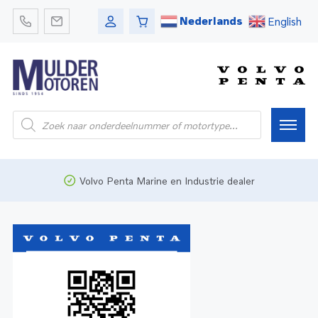
Nederlands
English
Home
Volvo Penta Marine en Industrie dealer
Webshop
Pleziervaart
Onderdelen
Bedrijfsvaart