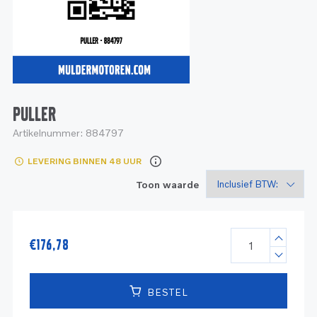
Service
Onderdelen
Industrie
Motoren
Service
Onderdelen
Service en onderhoud
Motoren
Service
Reman
Motoren
PULLER
Artikelnummer:
884797
Reman – Pleziervaart
LEVERING BINNEN 48 UUR
Reman - Bedrijfsvaart
Toon waarde
Reman – Industrie
€
176,78
BESTEL