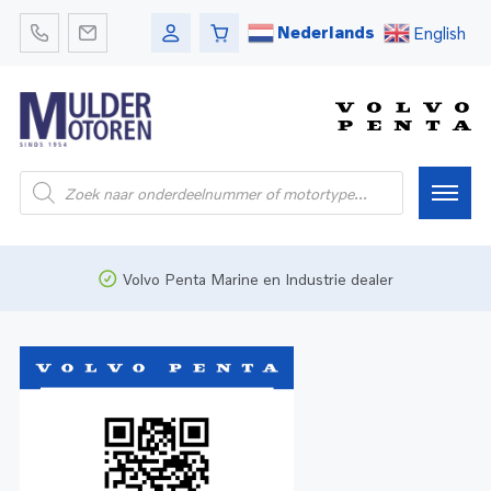
Nederlands
English
Home
Volvo Penta Marine en Industrie dealer
Webshop
Pleziervaart
Onderdelen
Bedrijfsvaart