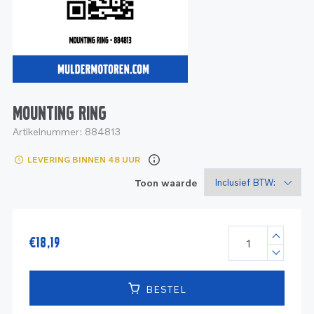
Service
Onderdelen
Industrie
Motoren
Service
Onderdelen
Service en onderhoud
Motoren
Service
Reman
Motoren
MOUNTING RING
Artikelnummer:
884813
Reman – Pleziervaart
LEVERING BINNEN 48 UUR
Reman - Bedrijfsvaart
Toon waarde
Reman – Industrie
€
18,19
BESTEL