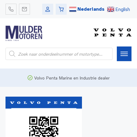
Nederlands
English
Home
Volvo Penta Marine en Industrie dealer
Webshop
Pleziervaart
Onderdelen
Bedrijfsvaart