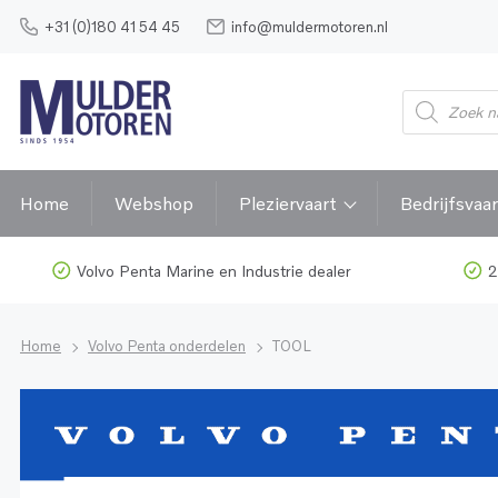
+31 (0)180 41 54 45
info@muldermotoren.nl
Home
Webshop
Pleziervaart
Bedrijfsvaar
Volvo Penta Marine en Industrie dealer
2
Home
Volvo Penta onderdelen
TOOL