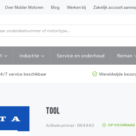
Over Mulder Motoren
Blog
Werken bij
Zakelijk account aanvr
t
Industrie
Service en onderhoud
Reman
4/7 service beschikbaar
Wereldwijde bezor
TOOL
Artikelnummer:
884940
OP VOORRAAD