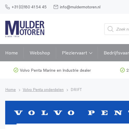
+31 (0)180 41 54 45
info@muldermotoren.nl
Home
Webshop
Pleziervaart
Bedrijfsvaar
Volvo Penta Marine en Industrie dealer
2
Home
Volvo Penta onderdelen
DRIFT