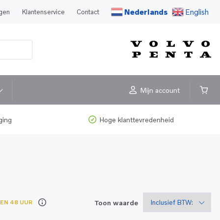
Nederlands
English
agen
Klantenservice
Contact
Mijn account
ging
Hoge klanttevredenheid
Toon waarde
NEN 48 UUR