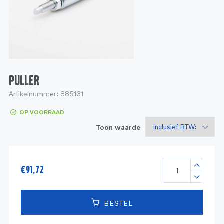
Service
Onderdelen
Industrie
Motoren
Service
Onderdelen
Service en onderhoud
Motoren
Service
Reman
Motoren
PULLER
Artikelnummer:
885131
Reman – Pleziervaart
OP VOORRAAD
Reman - Bedrijfsvaart
Toon waarde
Reman – Industrie
€
91,72
BESTEL