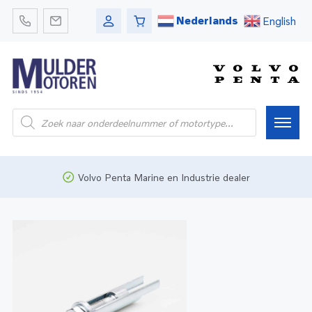
Nederlands
English
Home
Volvo Penta Marine en Industrie dealer
Webshop
Pleziervaart
Onderdelen
Bedrijfsvaart