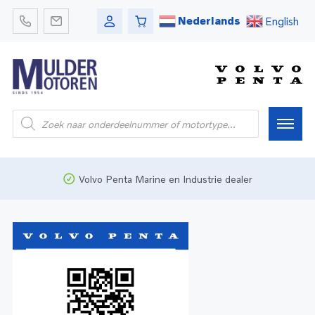
Nederlands
English
Home
Volvo Penta Marine en Industrie dealer
Webshop
Pleziervaart
Onderdelen
Bedrijfsvaart