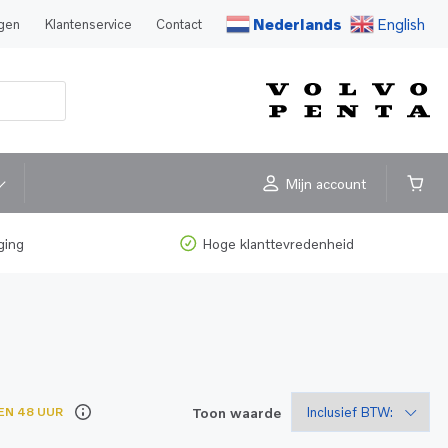
Nederlands
English
agen
Klantenservice
Contact
Mijn account
ging
Hoge klanttevredenheid
Toon waarde
EN 48 UUR