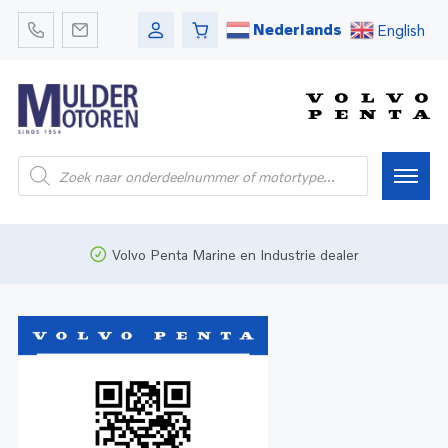
Nederlands
English
Home
Volvo Penta Marine en Industrie dealer
Webshop
Pleziervaart
Onderdelen
Bedrijfsvaart