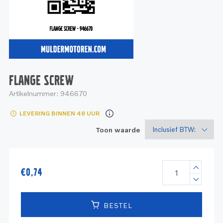
Service
Onderdelen
Industrie
Motoren
Service
Onderdelen
Service en onderhoud
Motoren
Service
Reman
Motoren
FLANGE SCREW
Artikelnummer:
946670
Reman – Pleziervaart
LEVERING BINNEN 48 UUR
Reman - Bedrijfsvaart
Toon waarde
Reman – Industrie
€
0,74
BESTEL