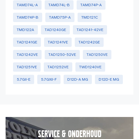
TAMD74L-A
TAMD74L-B
TAMD74P-A
TAMD74P-B
TAMD75P-A
TMD121C
TMD122A
TAD1240GE
TAD1241-42VE
TAD1241GE
TAD1241VE
TAD1242GE
TAD1242VE
TAD1250-52VE
TAD1250VE
TAD1251VE
TAD1252VE
TWD1240VE
5.7GiI-E
5.7GXiI-F
D12D-A MG
D12D-E MG
Service & onderhoud