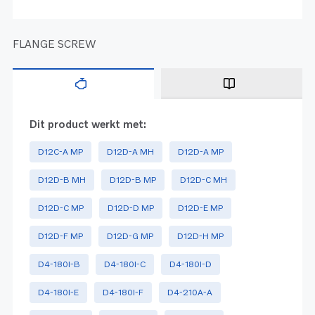
FLANGE SCREW
Dit product werkt met:
D12C-A MP
D12D-A MH
D12D-A MP
D12D-B MH
D12D-B MP
D12D-C MH
D12D-C MP
D12D-D MP
D12D-E MP
D12D-F MP
D12D-G MP
D12D-H MP
D4-180I-B
D4-180I-C
D4-180I-D
D4-180I-E
D4-180I-F
D4-210A-A