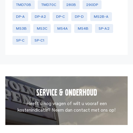
TMD70B
TMD70C
280B
290DP
DP-A
DP-A2
DP-C
DP-D
MS2B-A
MS3B
MS3C
MS4A
MS4B
SP-A2
SP-C
SP-C1
Service & onderhoud
Heeft u nog vragen of wilt u vooraf een
kostenindicatie? Neem dan contact met ons op!