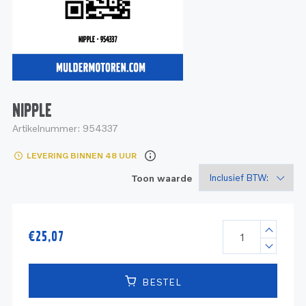
Service
Onderdelen
Industrie
Motoren
Service
Onderdelen
Service en onderhoud
Motoren
Service
Reman
Motoren
NIPPLE
Artikelnummer:
954337
Reman – Pleziervaart
LEVERING BINNEN 48 UUR
Reman - Bedrijfsvaart
Toon waarde
Reman – Industrie
€
25,07
BESTEL