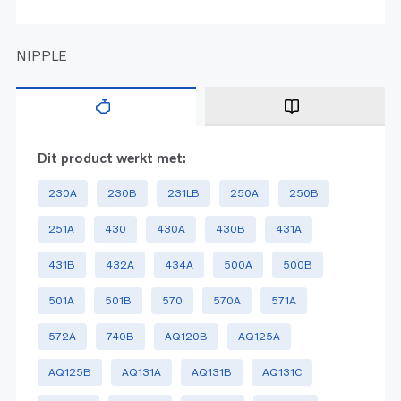
NIPPLE
Dit product werkt met:
230A
230B
231LB
250A
250B
251A
430
430A
430B
431A
431B
432A
434A
500A
500B
501A
501B
570
570A
571A
572A
740B
AQ120B
AQ125A
AQ125B
AQ131A
AQ131B
AQ131C