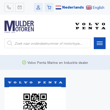
Nederlands
English
Home
Volvo Penta Marine en Industrie dealer
Webshop
Pleziervaart
Onderdelen
Bedrijfsvaart