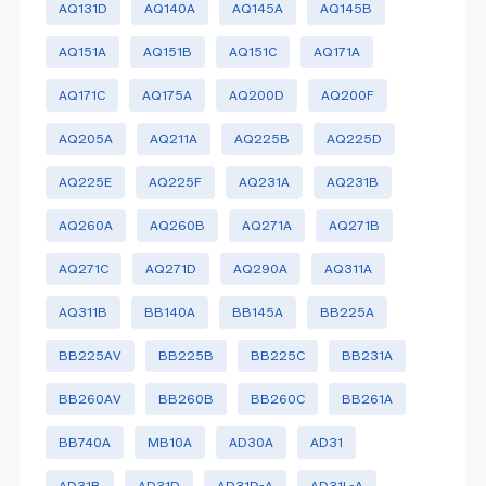
AQ131D
AQ140A
AQ145A
AQ145B
AQ151A
AQ151B
AQ151C
AQ171A
AQ171C
AQ175A
AQ200D
AQ200F
AQ205A
AQ211A
AQ225B
AQ225D
AQ225E
AQ225F
AQ231A
AQ231B
AQ260A
AQ260B
AQ271A
AQ271B
AQ271C
AQ271D
AQ290A
AQ311A
AQ311B
BB140A
BB145A
BB225A
BB225AV
BB225B
BB225C
BB231A
BB260AV
BB260B
BB260C
BB261A
BB740A
MB10A
AD30A
AD31
AD31B
AD31D
AD31D-A
AD31L-A