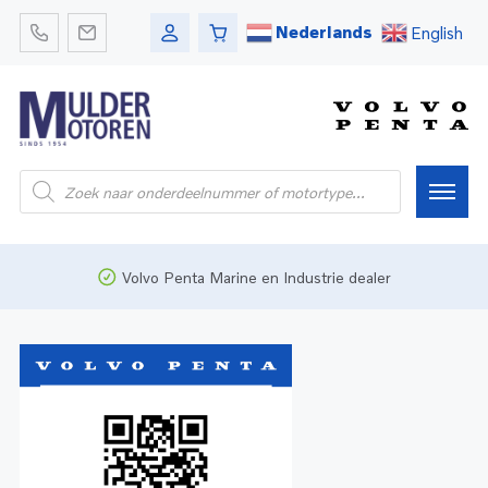
Nederlands
English
Home
Volvo Penta Marine en Industrie dealer
Webshop
Pleziervaart
Onderdelen
Bedrijfsvaart