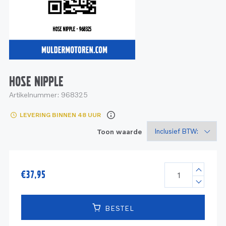
Service
Onderdelen
Industrie
Motoren
Service
Onderdelen
Service en onderhoud
Motoren
Service
Reman
Motoren
HOSE NIPPLE
Artikelnummer:
968325
Reman – Pleziervaart
LEVERING BINNEN 48 UUR
Reman - Bedrijfsvaart
Toon waarde
Reman – Industrie
€
37,95
BESTEL