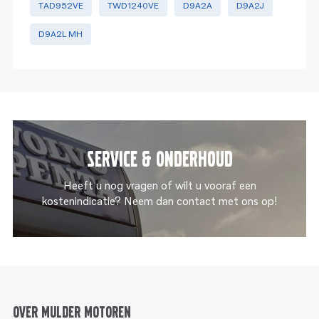
TAD952VE
TWD1240VE
D9A2A
D9A2J
D9A2L MH
Service & onderhoud
Heeft u nog vragen of wilt u vooraf een
kostenindicatie? Neem dan contact met ons op!
Over Mulder Motoren