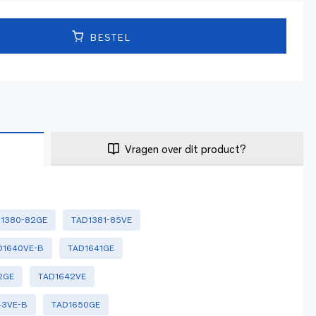
BESTEL
Vragen over dit product?
1380-82GE
TAD1381-85VE
D1640VE-B
TAD1641GE
2GE
TAD1642VE
43VE-B
TAD1650GE