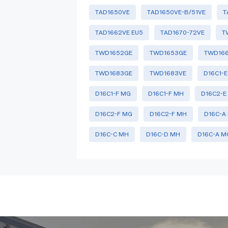
TAD1650VE
TAD1650VE-B/51VE
T
TAD1662VE EU5
TAD1670-72VE
T
TWD1652GE
TWD1653GE
TWD16
TWD1683GE
TWD1683VE
D16C1-
D16C1-F MG
D16C1-F MH
D16C2-E
D16C2-F MG
D16C2-F MH
D16C-A
D16C-C MH
D16C-D MH
D16C-A M