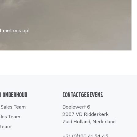
t met ons op!
n onderhoud
Contactgegevens
 Sales Team
Boelewerf 6
2987 VD Ridderkerk
ales Team
Zuid Holland, Nederland
 Team
+31 (0)180 41 54 45