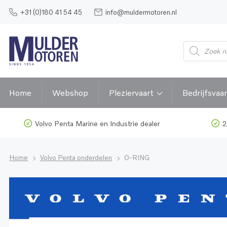
+31 (0)180 41 54 45
info@muldermotoren.nl
Home
Webshop
Pleziervaart
Bedrijfsvaar
Volvo Penta Marine en Industrie dealer
2
Home
Volvo Penta onderdelen
O-RING