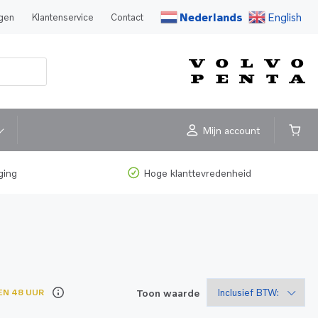
Nederlands
English
agen
Klantenservice
Contact
Mijn account
ging
Hoge klanttevredenheid
Toon waarde
EN 48 UUR