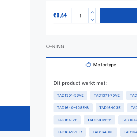
€
0,64
O-RING
Motortype
Dit product werkt met:
TAD1351-53VE
TAD1371-75VE
TAD
TAD1640-42GE-B
TAD1640GE
TA
TAD1641VE
TAD1641VE-B
TAD164
TAD1642VE-B
TAD1643VE
TAD16