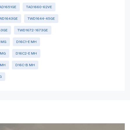
AD1651GE
TAD1660-62VE
WD1643GE
TWD1644-45GE
63GE
TWD1672-1673GE
E MG
D16C1-E MH
 MG
D16C2-E MH
 MH
D16C-B MH
G