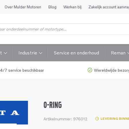
Over Mulder Motoren
Blog
Werken bij
Zakelijk account aanvr
t
Industrie
Service en onderhoud
Reman
4/7 service beschikbaar
Wereldwijde bezor
O-RING
Artikelnummer:
976012
LEVERING BINN