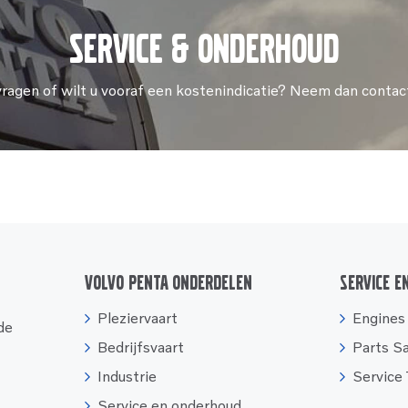
Service & onderhoud
vragen of wilt u vooraf een kostenindicatie? Neem dan contac
Volvo Penta onderdelen
Service e
Pleziervaart
Engines
 de
Bedrijfsvaart
Parts S
Industrie
Service
Service en onderhoud