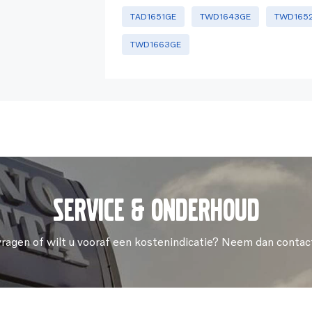
TAD1651GE
TWD1643GE
TWD165
TWD1663GE
Service & onderhoud
vragen of wilt u vooraf een kostenindicatie? Neem dan contac