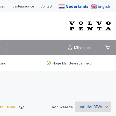
Nederlands
English
agen
Klantenservice
Contact
Mijn account
ging
Hoge klanttevredenheid
Toon waarde
EN 48 UUR