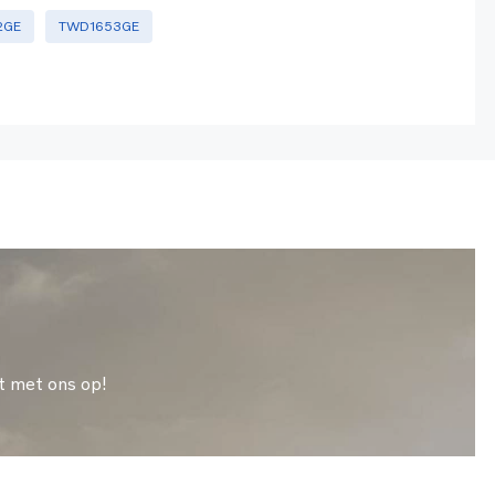
2GE
TWD1653GE
t met ons op!