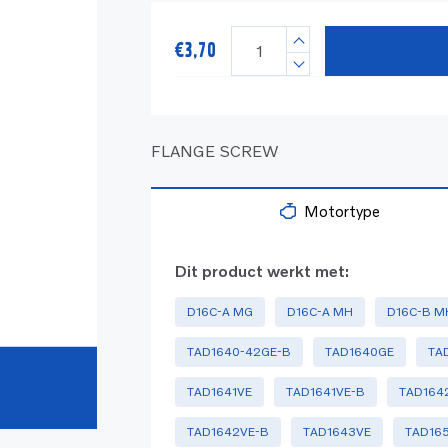
€
3,70
FLANGE SCREW
Motortype
Dit product werkt met:
D16C-A MG
D16C-A MH
D16C-B M
TAD1640-42GE-B
TAD1640GE
TA
TAD1641VE
TAD1641VE-B
TAD164
TAD1642VE-B
TAD1643VE
TAD16