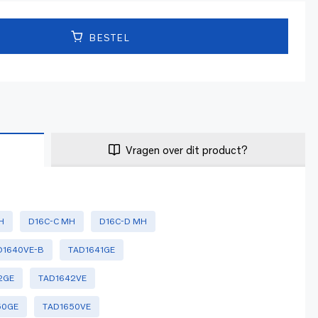
BESTEL
Vragen over dit product?
H
D16C-C MH
D16C-D MH
D1640VE-B
TAD1641GE
2GE
TAD1642VE
50GE
TAD1650VE