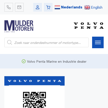
Nederlands
English
Home
Volvo Penta Marine en Industrie dealer
Webshop
Pleziervaart
Onderdelen
Bedrijfsvaart