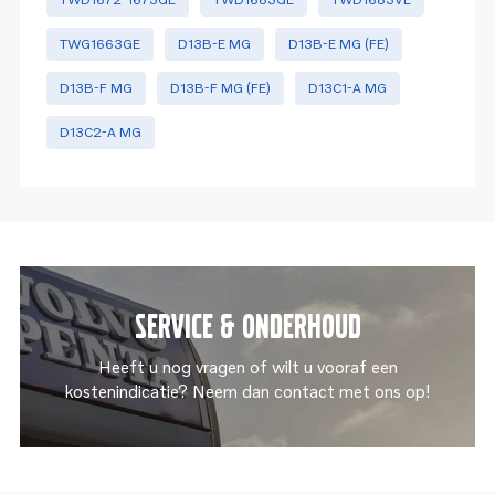
TWG1663GE
D13B-E MG
D13B-E MG (FE)
D13B-F MG
D13B-F MG (FE)
D13C1-A MG
D13C2-A MG
Service & onderhoud
Heeft u nog vragen of wilt u vooraf een
kostenindicatie? Neem dan contact met ons op!