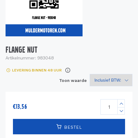
Service
Onderdelen
Industrie
Motoren
Service
Onderdelen
Service en onderhoud
Motoren
Service
Reman
Motoren
FLANGE NUT
Artikelnummer:
983048
Reman – Pleziervaart
LEVERING BINNEN 48 UUR
Reman - Bedrijfsvaart
Toon waarde
Reman – Industrie
€
13,56
BESTEL