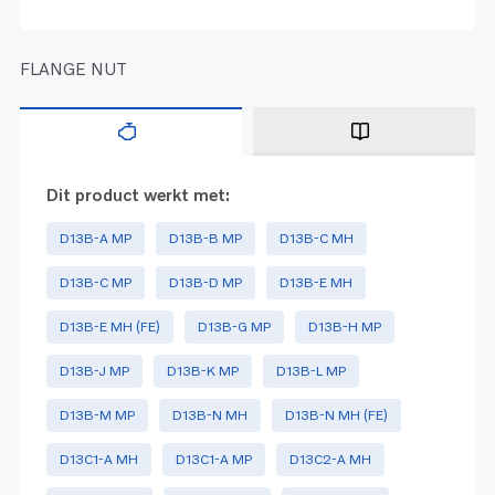
FLANGE NUT
Dit product werkt met:
D13B-A MP
D13B-B MP
D13B-C MH
D13B-C MP
D13B-D MP
D13B-E MH
D13B-E MH (FE)
D13B-G MP
D13B-H MP
D13B-J MP
D13B-K MP
D13B-L MP
D13B-M MP
D13B-N MH
D13B-N MH (FE)
D13C1-A MH
D13C1-A MP
D13C2-A MH