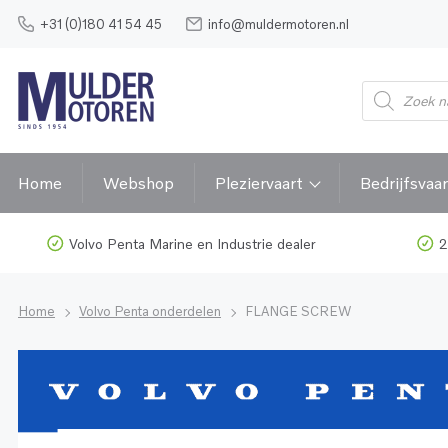
+31 (0)180 41 54 45
info@muldermotoren.nl
Home
Webshop
Pleziervaart
Bedrijfsvaar
Volvo Penta Marine en Industrie dealer
2
Home
Volvo Penta onderdelen
FLANGE SCREW