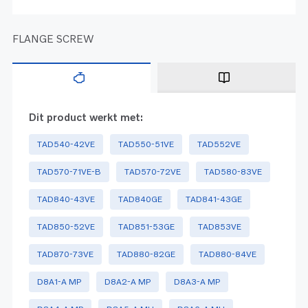
FLANGE SCREW
Dit product werkt met:
TAD540-42VE
TAD550-51VE
TAD552VE
TAD570-71VE-B
TAD570-72VE
TAD580-83VE
TAD840-43VE
TAD840GE
TAD841-43GE
TAD850-52VE
TAD851-53GE
TAD853VE
TAD870-73VE
TAD880-82GE
TAD880-84VE
D8A1-A MP
D8A2-A MP
D8A3-A MP