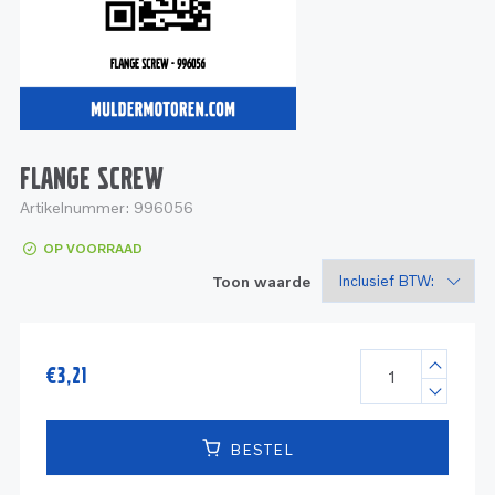
Service
Onderdelen
Industrie
Motoren
Service
Onderdelen
Service en onderhoud
Motoren
Service
Reman
Motoren
FLANGE SCREW
Artikelnummer:
996056
Reman – Pleziervaart
OP VOORRAAD
Reman - Bedrijfsvaart
Toon waarde
Reman – Industrie
€
3,21
BESTEL