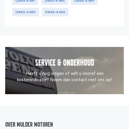
D8A4-A MP
D8A5-A MH
D8A6-A MH
D8A5-A MG
D8A6-A MG
Service & onderhoud
Heeft u nog vragen of wilt u vooraf een
kostenindicatie? Neem dan contact met ons op!
Over Mulder Motoren