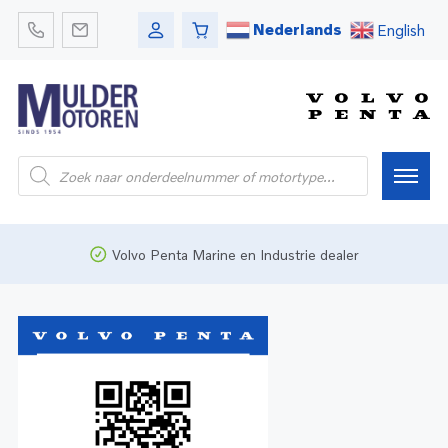
Nederlands
English
Home
Volvo Penta Marine en Industrie dealer
Webshop
Pleziervaart
Onderdelen
Bedrijfsvaart