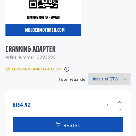
Service
Onderdelen
Industrie
Motoren
Service
Onderdelen
Service en onderhoud
Motoren
Service
Reman
Motoren
CRANKING ADAPTER
Artikelnummer:
9993590
Reman – Pleziervaart
LEVERING BINNEN 48 UUR
Reman - Bedrijfsvaart
Toon waarde
Reman – Industrie
€
164,92
BESTEL