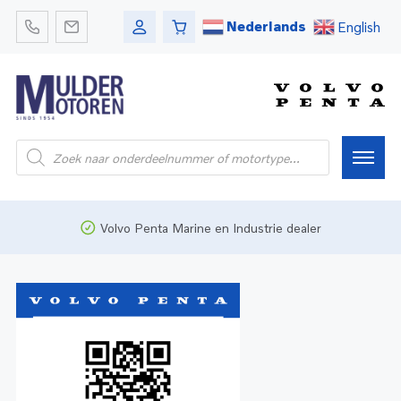
Nederlands
English
Home
Volvo Penta Marine en Industrie dealer
Webshop
Pleziervaart
Onderdelen
Bedrijfsvaart