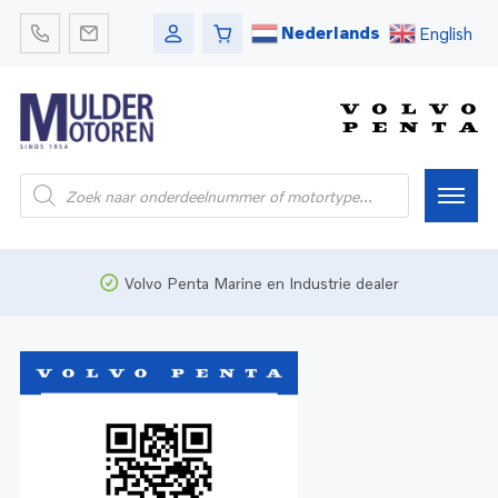
Nederlands
English
Home
Volvo Penta Marine en Industrie dealer
Webshop
Pleziervaart
Onderdelen
Bedrijfsvaart