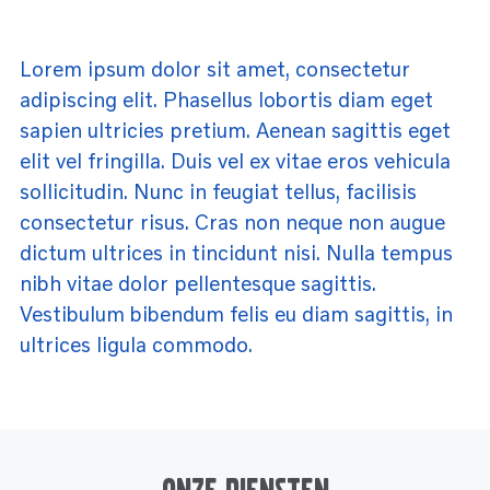
Service
Onderdelen
Industrie
Motoren
Lorem ipsum dolor sit amet, consectetur
Service
adipiscing elit. Phasellus lobortis diam eget
Onderdelen
Service en onderhoud
Motoren
sapien ultricies pretium. Aenean sagittis eget
Service
elit vel fringilla. Duis vel ex vitae eros vehicula
Reman
Motoren
sollicitudin. Nunc in feugiat tellus, facilisis
consectetur risus. Cras non neque non augue
Reman – Pleziervaart
dictum ultrices in tincidunt nisi. Nulla tempus
Reman - Bedrijfsvaart
nibh vitae dolor pellentesque sagittis.
Reman – Industrie
Vestibulum bibendum felis eu diam sagittis, in
ultrices ligula commodo.