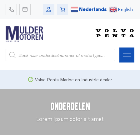
Nederlands
English
Producten
zoeken
Home
Volvo Penta Marine en Industrie dealer
Webshop
Onderdelen
Pleziervaart
Lorem ipsum dolor sit amet
Onderdelen
Bedrijfsvaart