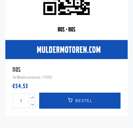
120S
Artikelnummer:
120S
€
35,61
BESTEL