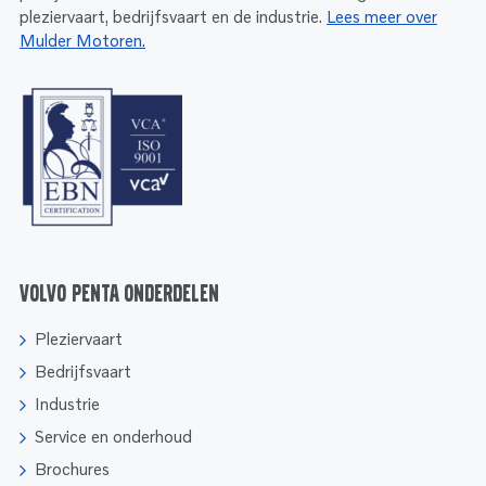
Service
pleziervaart, bedrijfsvaart en de industrie.
Lees meer over
Onderdelen
Industrie
Mulder Motoren.
Motoren
Service
Onderdelen
Service en onderhoud
Motoren
Service
Reman
Motoren
Reman – Pleziervaart
Reman - Bedrijfsvaart
Reman – Industrie
Volvo Penta onderdelen
Pleziervaart
Bedrijfsvaart
Industrie
Service en onderhoud
Brochures