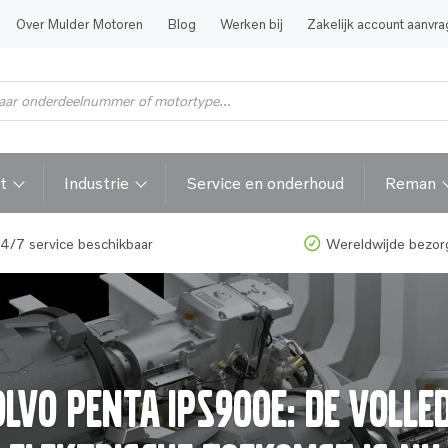
Over Mulder Motoren
Blog
Werken bij
Zakelijk account aanvr
t
Industrie
Service en onderhoud
Reman
4/7 service beschikbaar
Wereldwijde bezor
lvo Penta IPS900E: De Volle