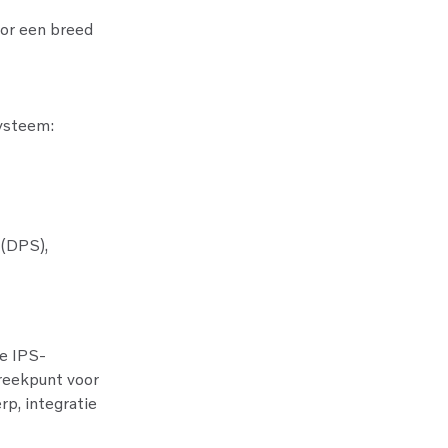
oor een breed
systeem:
 (DPS),
he IPS-
reekpunt voor
rp, integratie