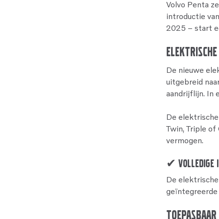
Volvo Penta ze
introductie va
2025 – start e
Elektrische
De nieuwe elek
uitgebreid na
aandrijflijn. I
De elektrische 
Twin, Triple o
vermogen.
✔ Volledige i
De elektrische
geïntegreerde 
Toepasbaar 