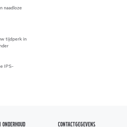
n naadloze
w tijdperk in
onder
he IPS-
n onderhoud
Contactgegevens