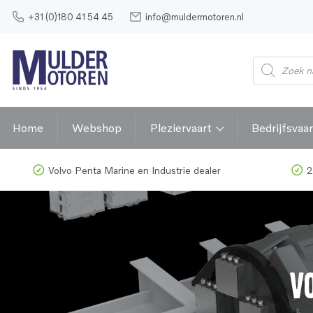
+31 (0)180 41 54 45
info@muldermotoren.nl
Producten
zoeken
Home
Webshop
Pleziervaart
Bedrijfsvaar
Volvo Penta Marine en Industrie dealer
2
Vo