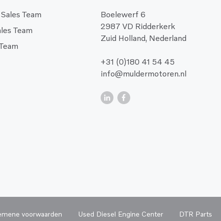
 Sales Team
Boelewerf 6
2987 VD Ridderkerk
ales Team
Zuid Holland, Nederland
 Team
+31 (0)180 41 54 45
info@muldermotoren.nl
emene voorwaarden
Used Diesel Engine Center
DTR Parts