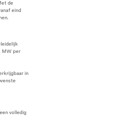
Met de
vanaf eind
men.
eidelijk
,1 MW per
erkrijgbaar in
ewenste
een volledig