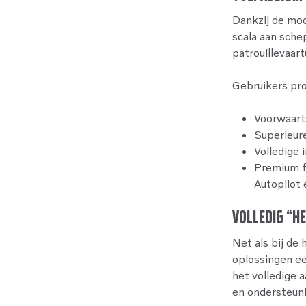
Dankzij de mod
scala aan sch
patrouillevaart
Gebruikers pr
Voorwaarts
Superieur
Volledige 
Premium f
Autopilot
Volledig “H
Net als bij de 
oplossingen e
het volledige 
en ondersteuni