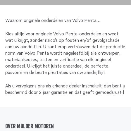
Service
Onderdelen
Industrie
Motoren
Service
Waarom originele onderdelen van Volvo Penta…
Onderdelen
Service en onderhoud
Motoren
Kies altijd voor originele Volvo Penta-onderdelen en weet
Service
wat u krijgt, zonder risico’s op fouten en/of gevolgschade
Reman
Motoren
aan uw aandrijflijn. U kunt erop vertrouwen dat de productie
norm van Volvo Penta wordt nageleefd bij alle ontwerpen,
materiaalkeuzes, testen en verificatie van elk origineel
Reman – Pleziervaart
onderdeel. U krijgt het juiste onderdeel, de perfecte
Reman - Bedrijfsvaart
pasvorm en de beste prestaties van uw aandrijflijn.
Reman – Industrie
Als u vervolgens ons als erkende dealer inschakelt, dan bent u
beschermd door 2 jaar garantie en dat geeft gemoedsrust !
Over Mulder Motoren