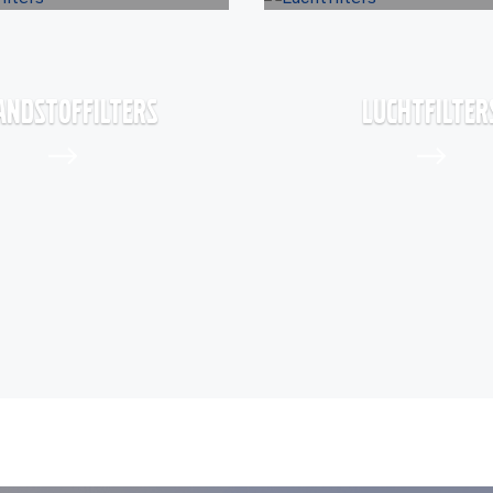
andstoffilters
Luchtfilter