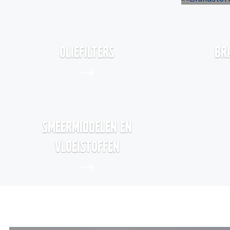
Oliefilters
Br
Smeermiddelen en
Vloeistoffen