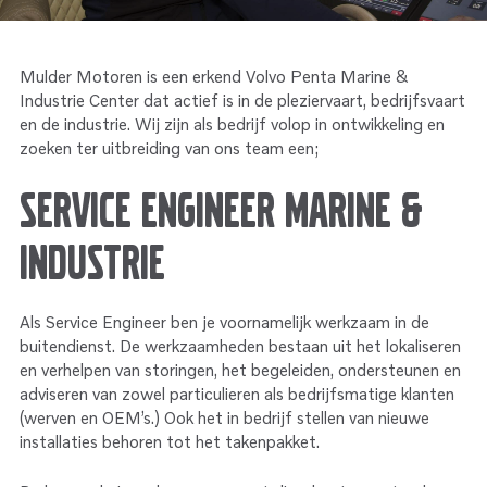
Service
Onderdelen
Industrie
Motoren
Service
Mulder Motoren is een erkend Volvo Penta Marine &
Onderdelen
Service en onderhoud
Industrie Center dat actief is in de pleziervaart, bedrijfsvaart
Motoren
en de industrie. Wij zijn als bedrijf volop in ontwikkeling en
Service
zoeken ter uitbreiding van ons team een;
Reman
Motoren
Service Engineer Marine &
Reman – Pleziervaart
Industrie
Reman - Bedrijfsvaart
Reman – Industrie
Als Service Engineer ben je voornamelijk werkzaam in de
buitendienst. De werkzaamheden bestaan uit het lokaliseren
en verhelpen van storingen, het begeleiden, ondersteunen en
adviseren van zowel particulieren als bedrijfsmatige klanten
(werven en OEM’s.) Ook het in bedrijf stellen van nieuwe
installaties behoren tot het takenpakket.