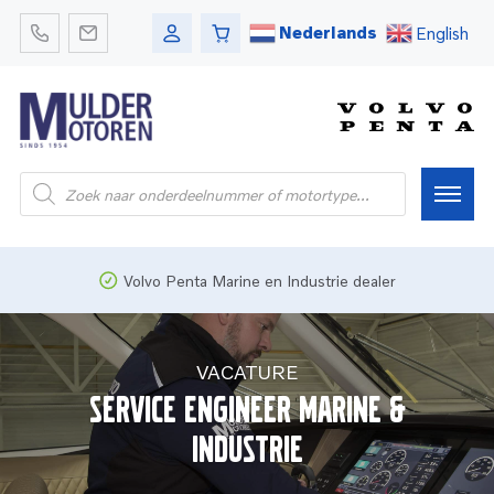
Nederlands
English
Producten
zoeken
Home
Volvo Penta Marine en Industrie dealer
Webshop
VACATURE
Pleziervaart
Service Engineer Marine &
Industrie
Onderdelen
Bedrijfsvaart